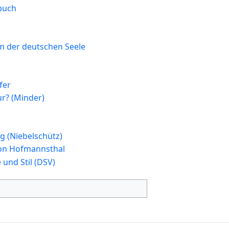
kbuch
 der deutschen Seele
fer
r? (Minder)
g (Niebelschütz)
on Hofmannsthal
und Stil (DSV)