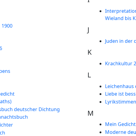
Interpretati
Wieland bis 
 1900
J
Juden in der 
6
K
Krachkultur 
bens
L
Leichenhaus d
edicht
Liebe ist bess
aths)
Lyrikstimme
sbuch deutscher Dichtung
M
hnachtsbuch
Mein Gedicht 
ichter
Moderne deut
ch