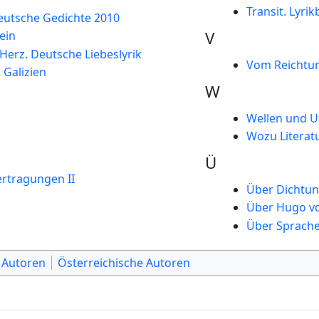
Transit. Lyri
eutsche Gedichte 2010
V
ein
Herz. Deutsche Liebeslyrik
Vom Reichtum
 Galizien
W
Wellen und U
Wozu Literatu
Ü
ertragungen II
Über Dichtun
Über Hugo v
Über Sprache 
 Autoren
Österreichische Autoren