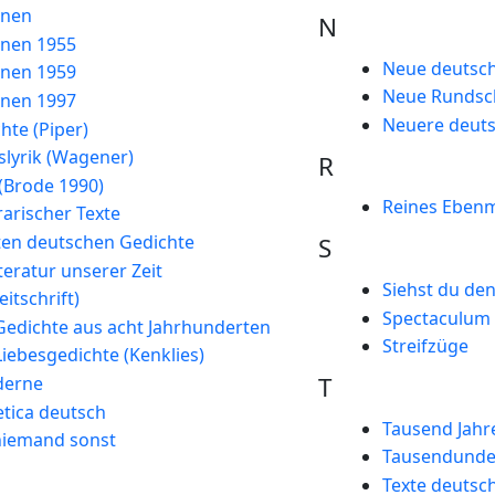
nnen
N
nnen 1955
Neue deutsc
nnen 1959
Neue Rundsc
nnen 1997
Neuere deuts
hte (Piper)
slyrik (Wagener)
R
(Brode 1990)
Reines Eben
rarischer Texte
en deutschen Gedichte
S
teratur unserer Zeit
Siehst du de
itschrift)
Spectaculum
Gedichte aus acht Jahrhunderten
Streifzüge
iebesgedichte (Kenklies)
T
derne
tica deutsch
Tausend Jahre
 niemand sonst
Tausendunde
Texte deutsch