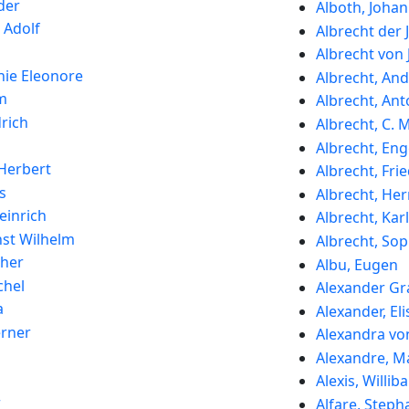
der
Alboth, Joha
 Adolf
Albrecht der
Albrecht von
hie Eleonore
Albrecht, An
lm
Albrecht, An
drich
Albrecht, C. M
Albrecht, Eng
Herbert
Albrecht, Fri
s
Albrecht, He
einrich
Albrecht, Karl
st Wilhelm
Albrecht, Sop
ther
Albu, Eugen
chel
Alexander Gr
a
Alexander, El
rner
Alexandra vo
Alexandre, M
Alexis, Williba
r
Alfare, Steph