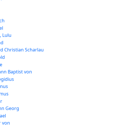
ich
el
, Lulu
ad
rd Christian Scharlau
old
ie
hann Baptist von
egidius
gnus
smus
r
ann Georg
ael
r von