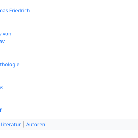
mas Friedrich
v von
av
thologie
us
f
Literatur
Autoren