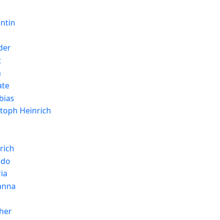
ntin
der
t
m
te
bias
stoph Heinrich
rich
ndo
ia
anna
her