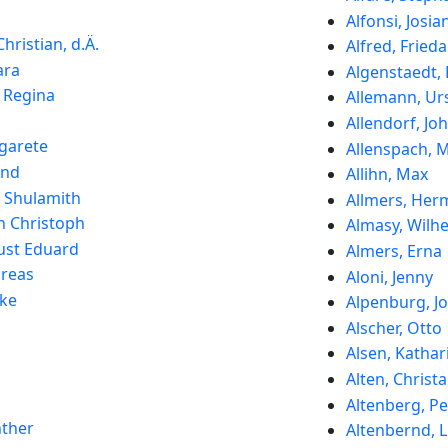
Alfonsi, Josia
hristian, d.Ä.
Alfred, Frieda
ara
Algenstaedt, 
 Regina
Allemann, Ur
Allendorf, J
garete
Allenspach, 
and
Allihn, Max
e Shulamith
Allmers, He
n Christoph
Almasy, Wilh
ust Eduard
Almers, Erna
reas
Aloni, Jenny
ke
Alpenburg, J
Alscher, Otto
Alsen, Kathar
Alten, Christa
Altenberg, Pe
nther
Altenbernd, 