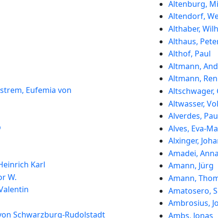
Altenburg, M
Altendorf, W
Althaber, Wil
Althaus, Pete
Althof, Paul
n
Altmann, And
Altmann, Ren
estrem, Eufemia von
Altschwager,
Altwasser, Vo
Alverdes, Pau
b
Alves, Eva-Ma
Alxinger, Joh
Amadei, Ann
Heinrich Karl
Amann, Jürg
r W.
Amann, Tho
Valentin
Amatosero, 
Ambrosius, J
e von Schwarzburg-Rudolstadt
Ambs, Jonas