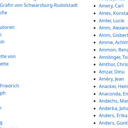
, Gräfin von Schwarzburg-Rudolstadt
Amery, Carl
ofie
Ames, Konsta
Amler, Lucie
utoren
Amm, Alexan
n
Amm, Gisber
ph
Amme, Achi
Ammon, Rena
otte von
Amslinger, To
ette
Amthor, Chri
Amzar, Dinu
Améry, Jean
Friedrich
Anacker, Hein
eph
Anaconda, E
Andechs, Mar
n
Anderka, Joh
Anders, Erika
ng
Anders, Günt