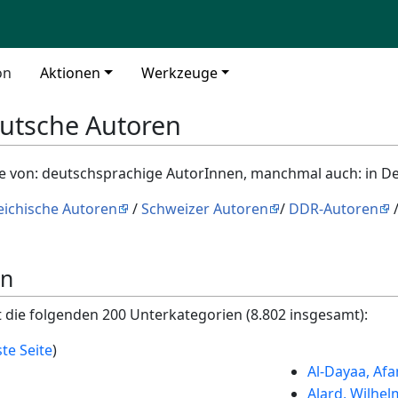
on
Aktionen
Werkzeuge
utsche Autoren
ne von: deutschsprachige AutorInnen, manchmal auch: in D
eichische Autoren
/
Schweizer Autoren
/
DDR-Autoren
en
t die folgenden 200 Unterkategorien (8.802 insgesamt):
te Seite
)
Al-Dayaa, Af
Alard, Wilhel