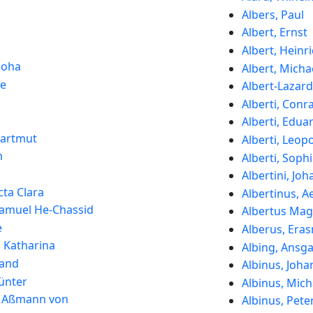
Albers, Paul
Albert, Ernst
Albert, Heinr
Noha
Albert, Micha
ne
Albert-Lazard
Alberti, Conr
Alberti, Edua
Hartmut
Alberti, Leop
m
Alberti, Soph
Albertini, Jo
ta Clara
Albertinus, A
amuel He-Chassid
Albertus Ma
e
Alberus, Era
 Katharina
Albing, Ansga
land
Albinus, Joh
ünter
Albinus, Mich
s Aßmann von
Albinus, Pete