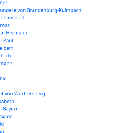
nnes
 Jüngere von Brandenburg-Kulmbach
 Johansdorf
dreas
ton Hermann
. Paul
elbert
edrich
rmann
hie
af von Württemberg
isabeth
n Bayern
axime
ld
an