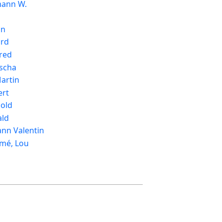
mann W.
s
in
ard
red
scha
artin
ert
hold
ald
ann Valentin
mé, Lou