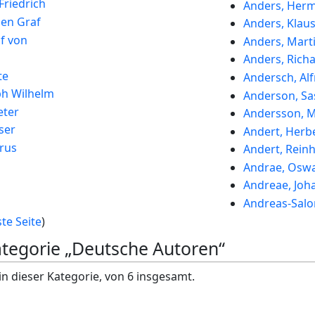
Friedrich
Anders, Her
gen Graf
Anders, Klau
f von
Anders, Mart
Anders, Rich
te
Andersch, Alf
ph Wilhelm
Anderson, Sa
eter
Andersson, M
ser
Andert, Herb
rus
Andert, Rein
Andrae, Osw
Andreae, Joh
Andreas-Salo
te Seite
)
Kategorie „Deutsche Autoren“
in dieser Kategorie, von 6 insgesamt.