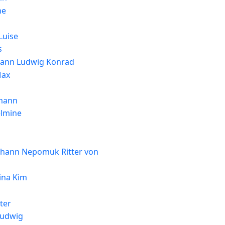
ne
Luise
s
ohann Ludwig Konrad
Max
rmann
elmine
ohann Nepomuk Ritter von
ina Kim
ter
Ludwig