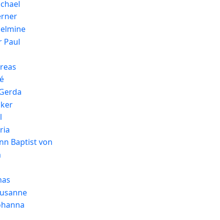
ichael
erner
helmine
r Paul
reas
é
 Gerda
lker
l
ria
ann Baptist von
a
mas
Susanne
ohanna