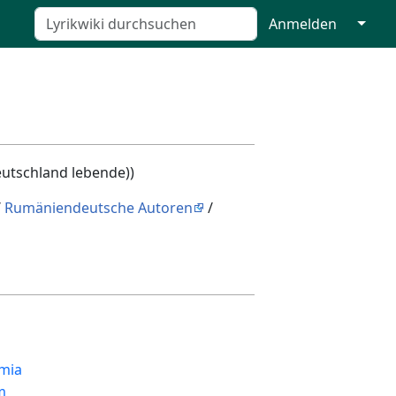
↓
Anmelden
eutschland lebende))
/
Rumäniendeutsche Autoren
/
amia
m