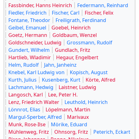
Fassbinder, Hanns Heinrich
Federmann, Reinhard
Fiedler, Friedrich
Fischer, Carl
Fischer, Felix
Fontane, Theodor
Freiligrath, Ferdinand
Geibel, Emanuel
Goebel, Heinrich
Goetz, Hermann
Goldbaum, Wenzel
Goldschneider, Ludwig
Grossmann, Rudolf
Gundert, Wilhelm
Gundlach, Fritz
Hartlieb, Wladimir
Hegaur, Engelbert
Helm, Rudolf
Jahn, Janheinz
Knebel, Karl Ludwig von
Kopisch, August
Kurth, Julius
Kusenberg, Kurt
Körte, Alfred
Lachmann, Hedwig
Laistner, Ludwig
Langosch, Karl
Lee, Peter H.
Lenz, Friedrich Walter
Leuthold, Heinrich
Lönnrot, Elias
Löpelmann, Martin
Margul-Sperber, Alfred
Marivaux
Munk, Rose-Ilse
Mörike, Eduard
Mühlenweg, Fritz
Ohnsorg, Fritz
Peterich, Eckart