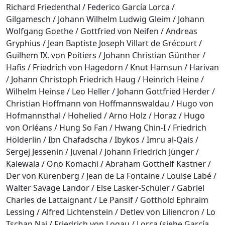
Richard Friedenthal / Federico García Lorca /
Gilgamesch / Johann Wilhelm Ludwig Gleim / Johann
Wolfgang Goethe / Gottfried von Neifen / Andreas
Gryphius / Jean Baptiste Joseph Villart de Grécourt /
Guilhem IX. von Poitiers / Johann Christian Günther /
Hafis / Friedrich von Hagedorn / Knut Hamsun / Harivan
/ Johann Christoph Friedrich Haug / Heinrich Heine /
Wilhelm Heinse / Leo Heller / Johann Gottfried Herder /
Christian Hoffmann von Hoffmannswaldau / Hugo von
Hofmannsthal / Hohelied / Arno Holz / Horaz / Hugo
von Orléans / Hung So Fan / Hwang Chin-I / Friedrich
Hölderlin / Ibn Chafadscha / Ibykos / Imru al-Qais /
Sergej Jessenin / Juvenal / Johann Friedrich Jünger /
Kalewala / Ono Komachi / Abraham Gotthelf Kästner /
Der von Kürenberg / Jean de La Fontaine / Louise Labé /
Walter Savage Landor / Else Lasker-Schüler / Gabriel
Charles de Lattaignant / Le Pansif / Gotthold Ephraim
Lessing / Alfred Lichtenstein / Detlev von Liliencron / Lo
Tschan Nai / Friedrich von Logau / Lorca (siehe García