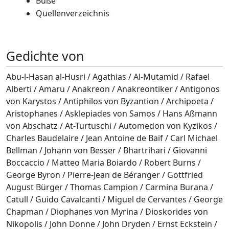
Buße
Quellenverzeichnis
Gedichte von
Abu-l-Hasan al-Husri / Agathias / Al-Mutamid / Rafael
Alberti / Amaru / Anakreon / Anakreontiker / Antigonos
von Karystos / Antiphilos von Byzantion / Archipoeta /
Aristophanes / Asklepiades von Samos / Hans Aßmann
von Abschatz / At-Turtuschi / Automedon von Kyzikos /
Charles Baudelaire / Jean Antoine de Baïf / Carl Michael
Bellman / Johann von Besser / Bhartrihari / Giovanni
Boccaccio / Matteo Maria Boiardo / Robert Burns /
George Byron / Pierre-Jean de Béranger / Gottfried
August Bürger / Thomas Campion / Carmina Burana /
Catull / Guido Cavalcanti / Miguel de Cervantes / George
Chapman / Diophanes von Myrina / Dioskorides von
Nikopolis / John Donne / John Dryden / Ernst Eckstein /