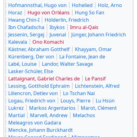
Hofmannsthal, Hugo von
Hohelied
Holz, Arno
Horaz
Hugo von Orléans
Hung So Fan
Hwang Chin-I
Hölderlin, Friedrich
Ibn Chafadscha
Ibykos
Imru al-Qais
Jessenin, Sergej
Juvenal
Jünger, Johann Friedrich
Kalevala
Ono Komachi
Kästner, Abraham Gotthelf
Khayyam, Omar
Kürenberg, Der von
La Fontaine, Jean de
Labé, Louise
Landor, Walter Savage
Lasker-Schüler, Else
Lattaignant, Gabriel Charles de
Le Pansif
Lessing, Gotthold Ephraim
Lichtenstein, Alfred
Liliencron, Detlev von
Lo Tschan Nai
Logau, Friedrich von
Louys, Pierre
Lu Hsün
Lukrez
Markos Argentarios
Marot, Clément
Martial
Marvell, Andrew
Melachos
Meleagros von Gadara
Mencke, Johann Burckhardt