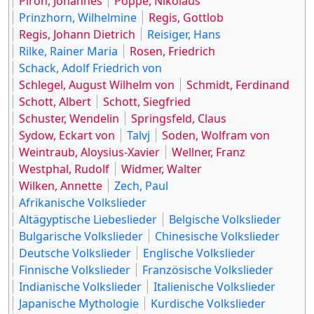
Piron, Johannes
Poppe, Nikolaus
Prinzhorn, Wilhelmine
Regis, Gottlob
Regis, Johann Dietrich
Reisiger, Hans
Rilke, Rainer Maria
Rosen, Friedrich
Schack, Adolf Friedrich von
Schlegel, August Wilhelm von
Schmidt, Ferdinand
Schott, Albert
Schott, Siegfried
Schuster, Wendelin
Springsfeld, Claus
Sydow, Eckart von
Talvj
Soden, Wolfram von
Weintraub, Aloysius-Xavier
Wellner, Franz
Westphal, Rudolf
Widmer, Walter
Wilken, Annette
Zech, Paul
Afrikanische Volkslieder
Altägyptische Liebeslieder
Belgische Volkslieder
Bulgarische Volkslieder
Chinesische Volkslieder
Deutsche Volkslieder
Englische Volkslieder
Finnische Volkslieder
Französische Volkslieder
Indianische Volkslieder
Italienische Volkslieder
Japanische Mythologie
Kurdische Volkslieder