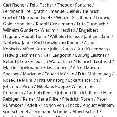
Carl Fischer / Felix Fischer / Theodor Fontane /
Ferdinand Freiligrath / Emanuel Geibel / Heinrich
Goebel / Hermann Goetz / Wenzel Goldbaum / Ludwig
Goldschneider / Rudolf Grossmann / Fritz Gundlach /
Wilhelm Gundert / Wladimir Hartlieb / Engelbert
Hegaur / Rudolf Helm / Wilhelm Heinse / Janheinz Jahn /
Tanheinz Jahn / Karl Ludwig von Knebel / August
Kopisch / Alfred Körte / Julius Kurth / Kurt Kusenberg /
Hedwig Lachmann / Karl Langosch / Ludwig Laistner /
Peter H. Lee / Friedrich Walter Lenz / Heinrich Leuthold /
Martin Löpelmann / Elias Lönnrot / Alfred Margul-
Sperber / Marivaux / Eduard Mörike / Fritz Mühlenweg /
Rose-Ilse Munk / Fritz Ohnsorg / Eckart Peterich /
Johannes Piron / Nikolaus Poppe / Wilhelmine
Prinzhorn / Gottlob Regis / Johann Dietrich Regis / Hans
Reisiger / Rainer Maria Rilke / Friedrich Rosen / Peter
Rühmkorf / Adolf Friedrich von Schack / August Wilhelm
von Schlegel / Ferdinand Schmidt / Albert Schott /