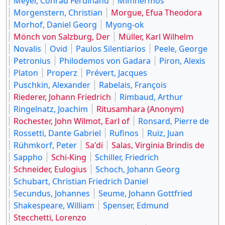
Meyer, Conrad Ferdinand
Mimnermos
Morgenstern, Christian
Morgue, Efua Theodora
Morhof, Daniel Georg
Myong-ok
Mönch von Salzburg, Der
Müller, Karl Wilhelm
Novalis
Ovid
Paulos Silentiarios
Peele, George
Petronius
Philodemos von Gadara
Piron, Alexis
Platon
Properz
Prévert, Jacques
Puschkin, Alexander
Rabelais, François
Riederer, Johann Friedrich
Rimbaud, Arthur
Ringelnatz, Joachim
Ritusamhara (Anonym)
Rochester, John Wilmot, Earl of
Ronsard, Pierre de
Rossetti, Dante Gabriel
Rufinos
Ruiz, Juan
Rühmkorf, Peter
Sa'di
Salas, Virginia Brindis de
Sappho
Schi-King
Schiller, Friedrich
Schneider, Eulogius
Schoch, Johann Georg
Schubart, Christian Friedrich Daniel
Secundus, Johannes
Seume, Johann Gottfried
Shakespeare, William
Spenser, Edmund
Stecchetti, Lorenzo