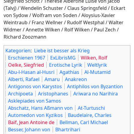
Siegfried Schott / Therese Albertine Luise von Jacob
(Talvj) / Wendelin Schuster / Claus Springsfeld / Eckart
von Sydow / Wolfram von Soden / Aloysius-Xavier
Weintraub / Franz Wellner / Rudolf Westphal / Walter
Widmer / Annette Wilken / Rolf Wilken / Paul Zech /
Richard Zoozmann
Kategorien
:
Liebe ist besser als Krieg
Erschienen 1967
ExLibrisMG
Wilken, Rolf
Oelke, Siegfried
Erotische Lyrik
Weltlyrik
Abu-l-Hasan al-Husri
Agathias
Al-Mutamid
Alberti, Rafael
Amaru
Anakreon
Antigonos von Karystos
Antiphilos von Byzantion
Archipoeta
Aristophanes
Ariwara no Narihira
Asklepiades von Samos
Abschatz, Hans Aßmann von
At-Turtuschi
Automedon von Kyzikos
Baudelaire, Charles
Baïf, Jean Antoine de
Bellman, Carl Michael
Besser, Johann von
Bhartrihari