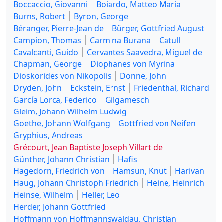
Boccaccio, Giovanni
Boiardo, Matteo Maria
Burns, Robert
Byron, George
Béranger, Pierre-Jean de
Bürger, Gottfried August
Campion, Thomas
Carmina Burana
Catull
Cavalcanti, Guido
Cervantes Saavedra, Miguel de
Chapman, George
Diophanes von Myrina
Dioskorides von Nikopolis
Donne, John
Dryden, John
Eckstein, Ernst
Friedenthal, Richard
García Lorca, Federico
Gilgamesch
Gleim, Johann Wilhelm Ludwig
Goethe, Johann Wolfgang
Gottfried von Neifen
Gryphius, Andreas
Grécourt, Jean Baptiste Joseph Villart de
Günther, Johann Christian
Hafis
Hagedorn, Friedrich von
Hamsun, Knut
Harivan
Haug, Johann Christoph Friedrich
Heine, Heinrich
Heinse, Wilhelm
Heller, Leo
Herder, Johann Gottfried
Hoffmann von Hoffmannswaldau, Christian