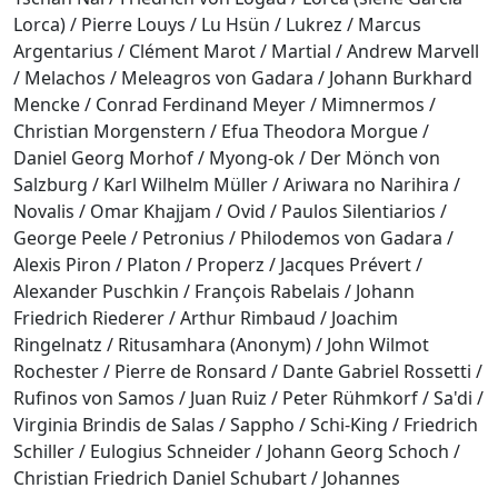
Lorca) / Pierre Louys / Lu Hsün / Lukrez / Marcus
Argentarius / Clément Marot / Martial / Andrew Marvell
/ Melachos / Meleagros von Gadara / Johann Burkhard
Mencke / Conrad Ferdinand Meyer / Mimnermos /
Christian Morgenstern / Efua Theodora Morgue /
Daniel Georg Morhof / Myong-ok / Der Mönch von
Salzburg / Karl Wilhelm Müller / Ariwara no Narihira /
Novalis / Omar Khajjam / Ovid / Paulos Silentiarios /
George Peele / Petronius / Philodemos von Gadara /
Alexis Piron / Platon / Properz / Jacques Prévert /
Alexander Puschkin / François Rabelais / Johann
Friedrich Riederer / Arthur Rimbaud / Joachim
Ringelnatz / Ritusamhara (Anonym) / John Wilmot
Rochester / Pierre de Ronsard / Dante Gabriel Rossetti /
Rufinos von Samos / Juan Ruiz / Peter Rühmkorf / Sa'di /
Virginia Brindis de Salas / Sappho / Schi-King / Friedrich
Schiller / Eulogius Schneider / Johann Georg Schoch /
Christian Friedrich Daniel Schubart / Johannes