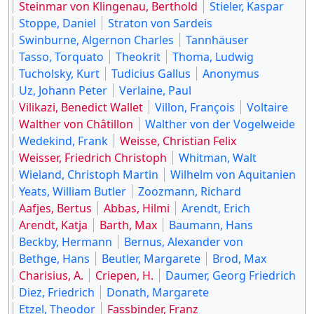
Steinmar von Klingenau, Berthold
Stieler, Kaspar
Stoppe, Daniel
Straton von Sardeis
Swinburne, Algernon Charles
Tannhäuser
Tasso, Torquato
Theokrit
Thoma, Ludwig
Tucholsky, Kurt
Tudicius Gallus
Anonymus
Uz, Johann Peter
Verlaine, Paul
Vilikazi, Benedict Wallet
Villon, François
Voltaire
Walther von Châtillon
Walther von der Vogelweide
Wedekind, Frank
Weisse, Christian Felix
Weisser, Friedrich Christoph
Whitman, Walt
Wieland, Christoph Martin
Wilhelm von Aquitanien
Yeats, William Butler
Zoozmann, Richard
Aafjes, Bertus
Abbas, Hilmi
Arendt, Erich
Arendt, Katja
Barth, Max
Baumann, Hans
Beckby, Hermann
Bernus, Alexander von
Bethge, Hans
Beutler, Margarete
Brod, Max
Charisius, A.
Criepen, H.
Daumer, Georg Friedrich
Diez, Friedrich
Donath, Margarete
Etzel, Theodor
Fassbinder, Franz