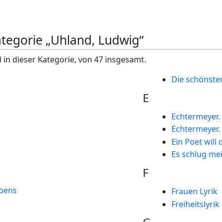
ategorie „Uhland, Ludwig“
 in dieser Kategorie, von 47 insgesamt.
Die schönste
E
Echtermeyer.
Echtermeyer.
Ein Poet will 
Es schlug mei
F
bens
Frauen Lyrik
Freiheitslyrik