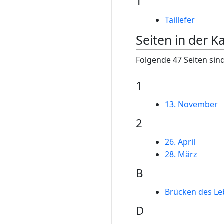
T
Taillefer
Seiten in der K
Folgende 47 Seiten sind
1
13. November
2
26. April
28. März
B
Brücken des Le
D