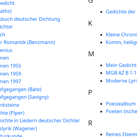
G
edicht
aths)
Gedichte der
sbuch deutscher Dichtung
K
ichter
ch
Kleine Chroni
der Romantik (Benzmann)
Komm, heilig
enius
M
nnen
Mein Gedicht 
nnen 1955
MGB AZ B 1-1
nnen 1959
Moderne Lyri
nnen 1997
ufgegangen (Bäte)
P
ufgegangen (Savigny)
Poesiealbum
nksteine
Poeten tisch
hte (Piper)
ichte in Liedern deutscher Dichter
R
slyrik (Wagener)
Reines Eben
aturkunde