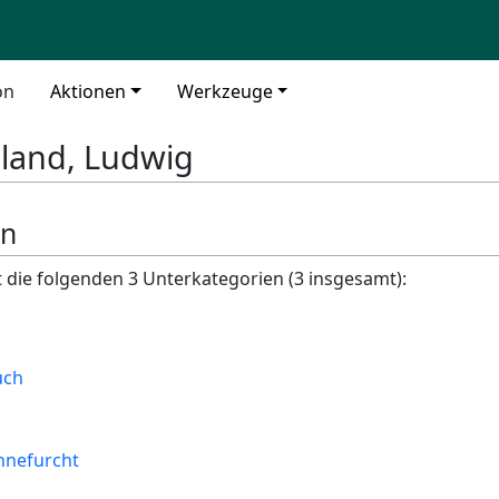
on
Aktionen
Werkzeuge
land, Ludwig
en
t die folgenden 3 Unterkategorien (3 insgesamt):
uch
hnefurcht