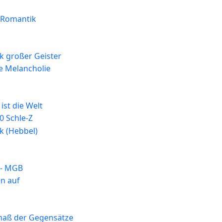
 Romantik
k großer Geister
e Melancholie
ist die Welt
0 Schle-Z
k (Hebbel)
 - MGB
en auf
maß der Gegensätze