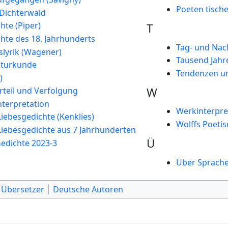
Poeten tisch
Dichterwald
hte (Piper)
T
hte des 18. Jahrhunderts
Tag- und Nac
slyrik (Wagener)
Tausend Jahre
aturkunde
Tendenzen un
)
W
rteil und Verfolgung
nterpretation
Werkinterpre
iebesgedichte (Kenklies)
Wolffs Poeti
Liebesgedichte aus 7 Jahrhunderten
Ü
Gedichte 2023-3
Über Sprache 
 Übersetzer
Deutsche Autoren