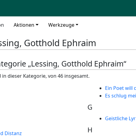
on
Aktionen
Werkzeuge
ssing, Gotthold Ephraim
ategorie „Lessing, Gotthold Ephraim“
 in dieser Kategorie, von 46 insgesamt.
Ein Poet will 
Es schlug mei
G
Geistliche Lyr
H
d Distanz