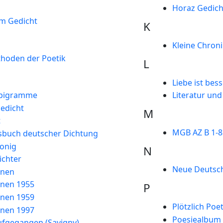
Horaz Gedich
m Gedicht
K
Kleine Chroni
thoden der Poetik
L
Liebe ist bess
Epigramme
Literatur und
edicht
M
t
MGB AZ B 1-8
sbuch deutscher Dichtung
onig
N
ichter
Neue Deutsche
nnen
nnen 1955
P
nnen 1959
Plötzlich Poet
nnen 1997
Poesiealbum
ufgegangen (Savigny)