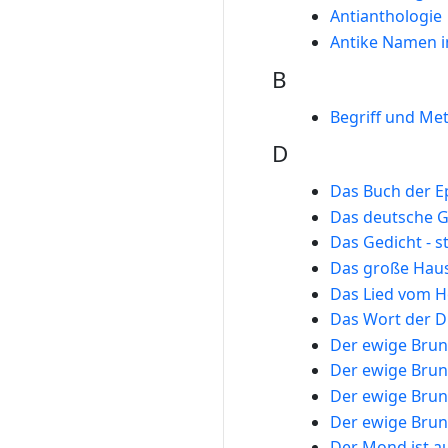
Antianthologie
Antike Namen i
B
Begriff und Me
D
Das Buch der 
Das deutsche G
Das Gedicht - s
Das große Hau
Das Lied vom H
Das Wort der D
Der ewige Bru
Der ewige Bru
Der ewige Bru
Der ewige Bru
Der Mond ist a