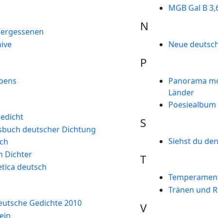
MGB Gal B 3,6
N
Vergessenen
hive
Neue deutsch
P
bens
Panorama mo
Länder
Poesiealbum
edicht
S
sbuch deutscher Dichtung
Siehst du de
ch
n Dichter
T
tica deutsch
Temperament
Tränen und 
eutsche Gedichte 2010
V
ein