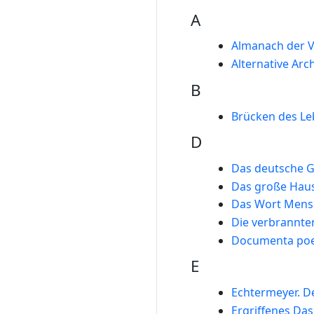
A
Almanach der 
Alternative Arc
B
Brücken des Le
D
Das deutsche G
Das große Hau
Das Wort Mens
Die verbrannte
Documenta poe
E
Echtermeyer. D
Ergriffenes Das