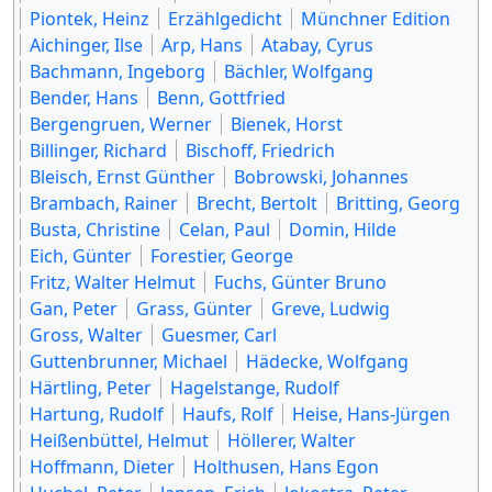
Piontek, Heinz
Erzählgedicht
Münchner Edition
Aichinger, Ilse
Arp, Hans
Atabay, Cyrus
Bachmann, Ingeborg
Bächler, Wolfgang
Bender, Hans
Benn, Gottfried
Bergengruen, Werner
Bienek, Horst
Billinger, Richard
Bischoff, Friedrich
Bleisch, Ernst Günther
Bobrowski, Johannes
Brambach, Rainer
Brecht, Bertolt
Britting, Georg
Busta, Christine
Celan, Paul
Domin, Hilde
Eich, Günter
Forestier, George
Fritz, Walter Helmut
Fuchs, Günter Bruno
Gan, Peter
Grass, Günter
Greve, Ludwig
Gross, Walter
Guesmer, Carl
Guttenbrunner, Michael
Hädecke, Wolfgang
Härtling, Peter
Hagelstange, Rudolf
Hartung, Rudolf
Haufs, Rolf
Heise, Hans-Jürgen
Heißenbüttel, Helmut
Höllerer, Walter
Hoffmann, Dieter
Holthusen, Hans Egon