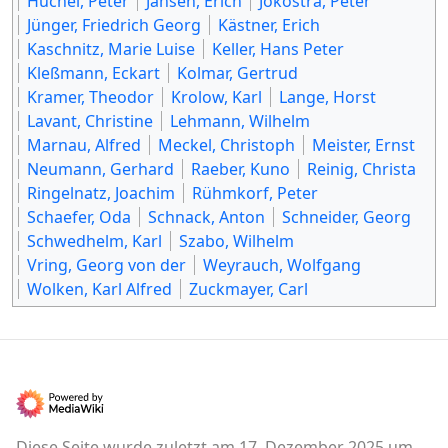
Huchel, Peter
Jansen, Erich
Jokostra, Peter
Jünger, Friedrich Georg
Kästner, Erich
Kaschnitz, Marie Luise
Keller, Hans Peter
Kleßmann, Eckart
Kolmar, Gertrud
Kramer, Theodor
Krolow, Karl
Lange, Horst
Lavant, Christine
Lehmann, Wilhelm
Marnau, Alfred
Meckel, Christoph
Meister, Ernst
Neumann, Gerhard
Raeber, Kuno
Reinig, Christa
Ringelnatz, Joachim
Rühmkorf, Peter
Schaefer, Oda
Schnack, Anton
Schneider, Georg
Schwedhelm, Karl
Szabo, Wilhelm
Vring, Georg von der
Weyrauch, Wolfgang
Wolken, Karl Alfred
Zuckmayer, Carl
Diese Seite wurde zuletzt am 17. Dezember 2025 um