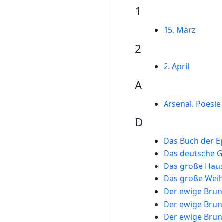
1
15. März
2
2. April
A
Arsenal. Poesi
D
Das Buch der 
Das deutsche G
Das große Hau
Das große Wei
Der ewige Bru
Der ewige Bru
Der ewige Bru