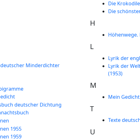
Die Krokodile
Die schönste
H
Höhenwege. E
L
Lyrik der en
e deutscher Minderdichter
Lyrik der Wel
(1953)
M
Epigramme
edicht
Mein Gedicht 
sbuch deutscher Dichtung
T
hnachtsbuch
Texte deutsch
nnen
nnen 1955
U
nnen 1959