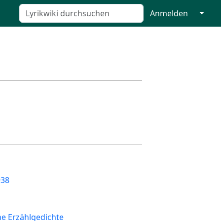
↓
Anmelden
938
e Erzählgedichte