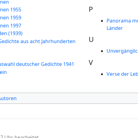
nnen
P
nnen 1955
nnen 1959
Panorama mo
nnen 1997
Länder
den (1939)
U
Gedichte aus acht Jahrhunderten
Unvergängli
V
uswahl deutscher Gedichte 1941
ein
Verse der Le
Autoren
7 Uhr bearbeitet.