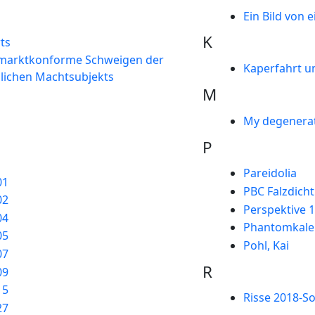
Ein Bild von 
K
ts
 marktkonforme Schweigen der
Kaperfahrt 
lichen Machtsubjekts
M
My degenerat
P
Pareidolia
01
PBC Falzdich
02
Perspektive 
04
Phantomkale
05
Pohl, Kai
07
R
09
15
Risse 2018-S
27