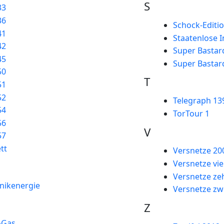
S
33
36
Schock-Editi
41
Staatenlose 
42
Super Bastar
45
Super Bastar
50
T
51
52
Telegraph 13
54
TorTour 1
56
V
57
tt
Versnetze 20
Versnetze vi
Versnetze ze
nikenergie
Versnetze zw
Z
-Gas