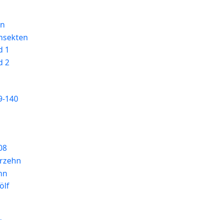
on
Insekten
d 1
d 2
9-140
08
erzehn
hn
ölf