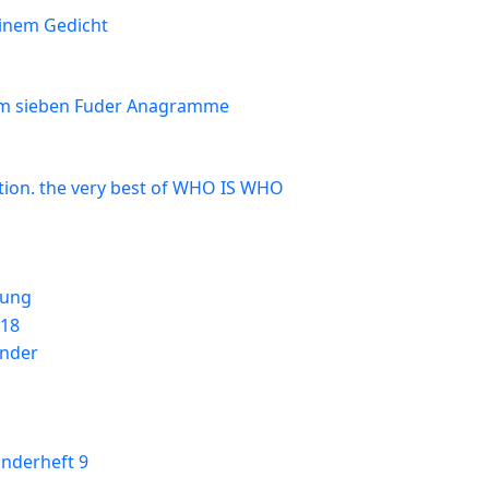
einem Gedicht
um sieben Fuder Anagramme
ion. the very best of WHO IS WHO
tung
118
nder
onderheft 9