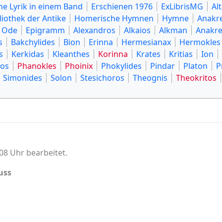
he Lyrik in einem Band
Erschienen 1976
ExLibrisMG
Al
liothek der Antike
Homerische Hymnen
Hymne
Anakr
Ode
Epigramm
Alexandros
Alkaios
Alkman
Anakr
s
Bakchylides
Bion
Erinna
Hermesianax
Hermokles
s
Kerkidas
Kleanthes
Korinna
Krates
Kritias
Ion
os
Phanokles
Phoinix
Phokylides
Pindar
Platon
P
Simonides
Solon
Stesichoros
Theognis
Theokritos
08 Uhr bearbeitet.
uss