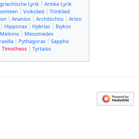
tgriechische Lyrik
Antike Lyrik
eonteen
Volkslied
Trinklied
eon
Ananios
Archilochos
Arion
Hipponax
Hybrias
Ibykos
Melinno
Mesomedes
raxilla
Pythagoras
Sappho
Timotheos
Tyrtaios