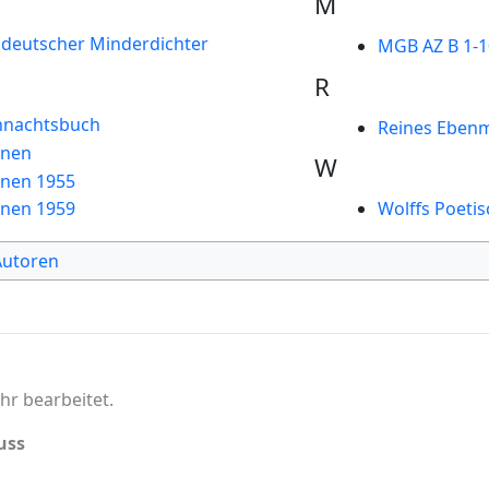
M
e deutscher Minderdichter
MGB AZ B 1-1
R
hnachtsbuch
Reines Eben
nnen
W
nnen 1955
nnen 1959
Wolffs Poeti
Autoren
hr bearbeitet.
uss