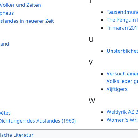
T
 Völker und Zeiten
Tausendmun
rpheus
The Penguin
uslandes in neuerer Zeit
Trimaran 201
U
Sand
Unsterbliches
V
Versuch einer
Volkslieder 
Vijftigers
W
Weltlyrik AZ B
oètes
Women's Writ
 Dichtungen des Auslandes (1960)
ische Literatur