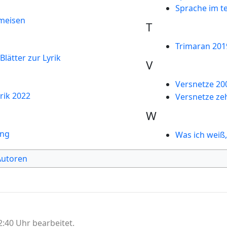
Sprache im te
Ameisen
T
Trimaran 201
lätter zur Lyrik
V
Versnetze 20
rik 2022
Versnetze ze
W
ung
Was ich weiß,
Autoren
:40 Uhr bearbeitet.