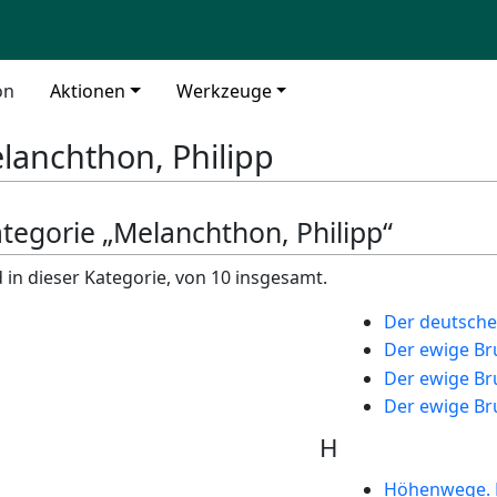
on
Aktionen
Werkzeuge
lanchthon, Philipp
ategorie „Melanchthon, Philipp“
 in dieser Kategorie, von 10 insgesamt.
Der deutsch
Der ewige B
Der ewige Br
Der ewige Br
H
Höhenwege. E