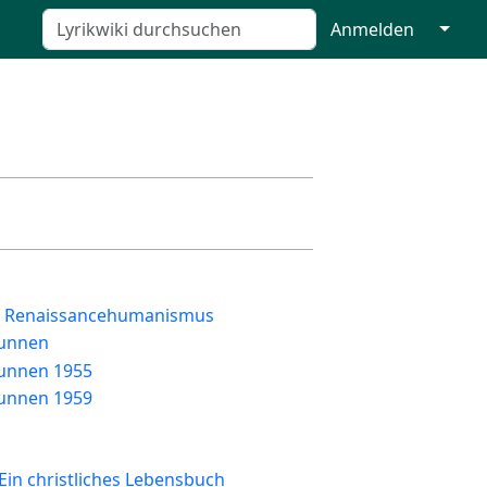
↓
Anmelden
e Renaissancehumanismus
runnen
unnen 1955
unnen 1959
in christliches Lebensbuch