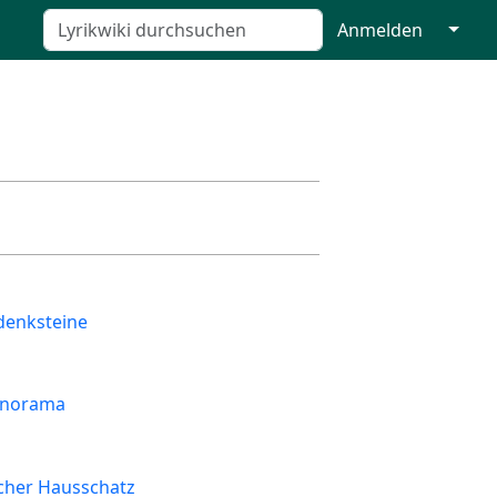
↓
Anmelden
denksteine
Panorama
cher Hausschatz