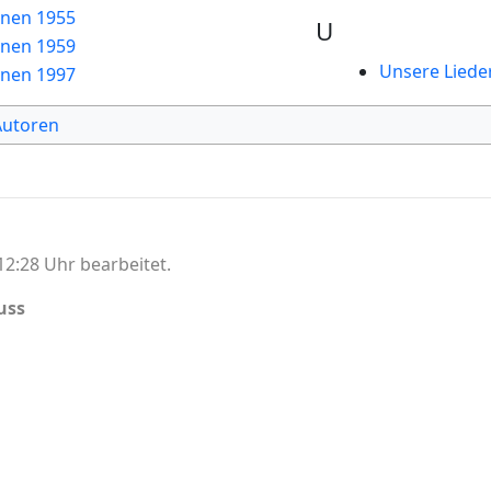
nnen 1955
U
nnen 1959
Unsere Lieder
nnen 1997
Autoren
2:28 Uhr bearbeitet.
uss