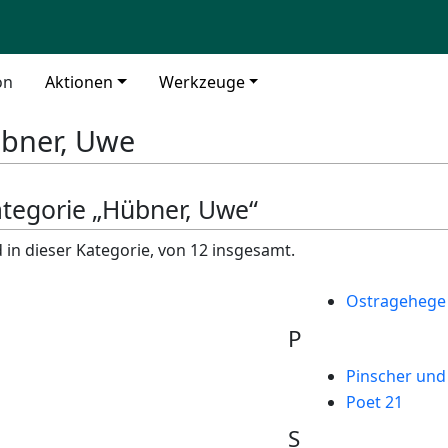
on
Aktionen
Werkzeuge
bner, Uwe
ategorie „Hübner, Uwe“
 in dieser Kategorie, von 12 insgesamt.
Ostragehege
P
Pinscher un
Poet 21
S