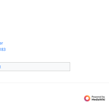
er
183
t