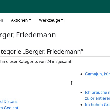
on
Aktionen
Werkzeuge
rger, Friedemann
ategorie „Berger, Friedemann“
 in dieser Kategorie, von 24 insgesamt.
Gamajun, kü
I
Ich brauche 
zu orientiere
d Distanz
Im hohen Gra
m Gedicht