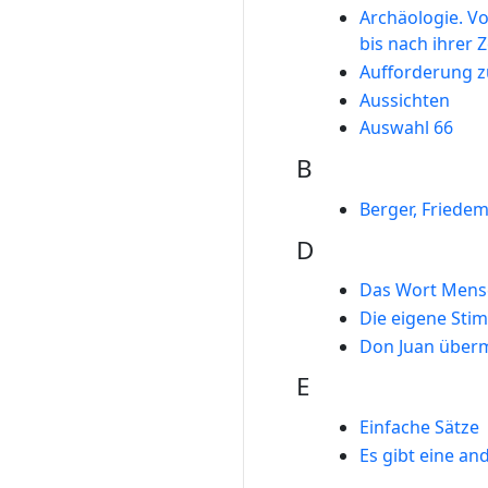
Archäologie. V
bis nach ihrer 
Aufforderung z
Aussichten
Auswahl 66
B
Berger, Friede
D
Das Wort Mens
Die eigene Sti
Don Juan über
E
Einfache Sätze
Es gibt eine an