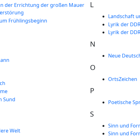
L
on der Errichtung der großen Mauer
Zerstörung
Landschaft u
um Frühlingsbeginn
Lyrik der DDR
Lyrik der DDR
N
Neue Deutsche
mann
O
OrtsZeichen
ch
P
mme
m Sund
Poetische Sp
S
Sinn und For
dere Welt
Sinn und For