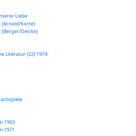
nserer Liebe
 (Arnold/Korte)
 (Berger/Deicke)
 Literatur (22) 1974
rachspiele
m 1963
m 1971