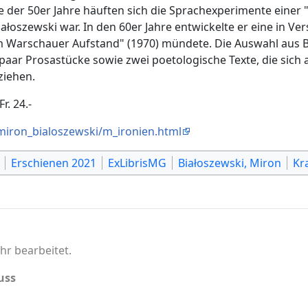
 der 50er Jahre häuften sich die Sprachexperimente einer "
iałoszewski war. In den 60er Jahre entwickelte er eine in Vers
 Warschauer Aufstand" (1970) mündete. Die Auswahl aus Bi
paar Prosastücke sowie zwei poetologische Texte, die sich 
ziehen.
r. 24.-
miron_bialoszewski/m_ironien.html
Erschienen 2021
ExLibrisMG
Białoszewski, Miron
Kr
hr bearbeitet.
uss