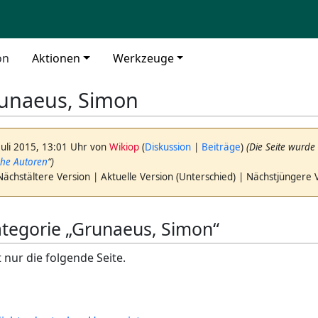
on
Aktionen
Werkzeuge
unaeus, Simon
Juli 2015, 13:01 Uhr von
Wikiop
(
Diskussion
|
Beiträge
)
(Die Seite wurde
sche Autoren
“)
Nächstältere Version | Aktuelle Version (Unterschied) | Nächstjüngere 
Kategorie „Grunaeus, Simon“
 nur die folgende Seite.