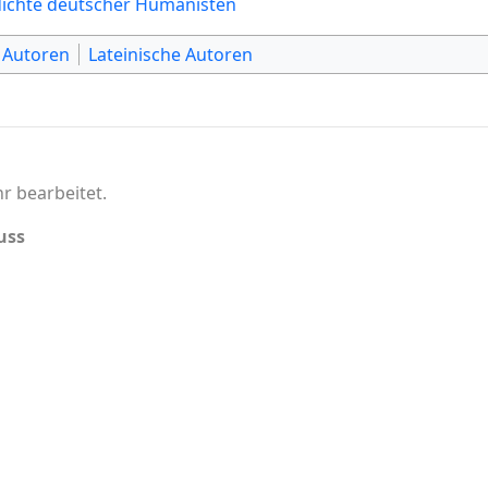
dichte deutscher Humanisten
 Autoren
Lateinische Autoren
r bearbeitet.
uss