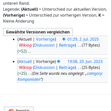
unteren Rand.
Legende:
(Aktuell)
= Unterschied zur aktuellen Version,
(Vorherige)
= Unterschied zur vorherigen Version,
K
=
Kleine Änderung
2
Aktuell
Vorherige
01:29, 2. Jul. 2025
.
Wikiop
Diskussion
Beiträge
77 Bytes
J
+52
u
K
2
l
Aktuell
Vorherige
19:08, 20. Jun. 2023
e
0
i
Wikiop
Diskussion
Beiträge
25 Bytes
i
.
2
+25
Die Seite wurde neu angelegt: „
category:
n
J
0
Komponisten
“
e
u
2
B
n
5
e
i
a
2
r
0
b