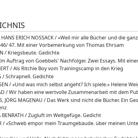
ICHNIS
HANS ERICH NOSSACK / »Weil mir alle Bücher und die ganze
946/ 47. Mit einer Vorbemerkung von Thomas Ehrsam
/ Kriegsbeute. Gedichte
m Auftrag von Goebbels' Nachfolger. Zwei Essays. Mit eine
T / Als Ritchie Boy vom Trainingscamp in den Krieg
/ Schrapnell. Gedichte
 / »Und was mich selbst angeht? Ich spiele.« Helene Weige
/ Wir haben eine wertvolle Zusammenarbeit mit dem Pub
 JÖRG MAGENAU / Das Werk sind nicht die Bücher. Ein Ge
enz
ENRATH / Zugluft im Weltgefüge. Gedicht
 / »Schweb empor mein Traumgebäude. über meinen Unte