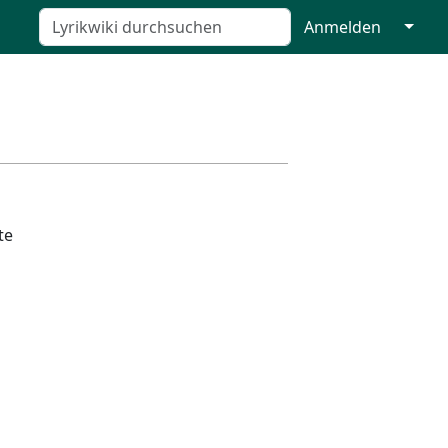
↓
Anmelden
te