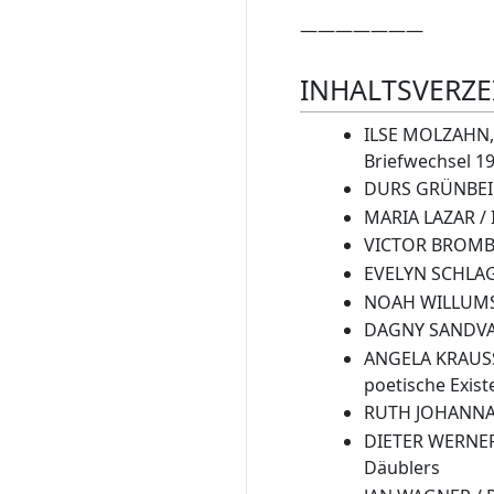
———————
INHALTSVERZE
ILSE MOLZAHN, 
Briefwechsel 1
DURS GRÜNBEIN 
MARIA LAZAR / I
VICTOR BROMBER
EVELYN SCHLAG 
NOAH WILLUMSEN
DAGNY SANDVAD 
ANGELA KRAUSS,
poetische Exist
RUTH JOHANNA B
DIETER WERNER
Däublers