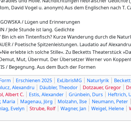
radies und Hölle. Nachdichtungen hebräischer Gedichte (Jo
om, David Vogel u. anonym) Aus dem Englischen nach T. C
GOWSKA / Lügen und Erinnerungen
/ Jede Stunde ist lang. Gedichte
Bin ich ein Tintenfisch? Kurze Wanderung durch die Naturl
R / Poetische Spitzenleistungen. Laudatio auf Alexandru
Nie erlebte ich solche Stille«. Zu Becketts Theaterstück »Da
Demut, Mut, Übermut. Der Übersetzer Werner von Koppenf
IS / Begegnung. Aus dem Buch der Formen
 Form
Erschienen 2025
ExLibrisMG
Naturlyrik
Beckett
lucz, Alexandru
Däubler, Theodor
Dotzauer, Gregor
D
bl, Albert C.
Estis, Alexander
Grünbein, Durs
Heftrich, 
, Maria
Magenau, Jörg
Molzahn, Ilse
Neumann, Peter
hlag, Evelyn
Strube, Rolf
Wagner, Jan
Weigel, Helene