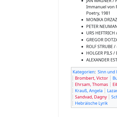
JAN WAGNER / Pa
Immanuel von R
Poetry, 1981
MONIKA DRZAZ
PETER NEUMANN 
URS HEFTRICH / 
GREGOR DOTZAUE
ROLF STRUBE / »
HOLGER PILS / 
ALEXANDER EST
Kategorien
:
Sinn und
Brombert, Victor
Bu
Ehrsam, Thomas
Ei
Krauß, Angela
Lazar
Sandvad, Dagny
Sc
Hebräische Lyrik