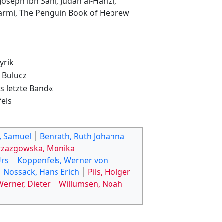
seph ibn Sahl, Judah al-Harizi,
armi, The Penguin Book of Hebrew
yrik
 Bulucz
s letzte Band«
els
, Samuel
Benrath, Ruth Johanna
rzazgowska, Monika
Urs
Koppenfels, Werner von
Nossack, Hans Erich
Pils, Holger
Werner, Dieter
Willumsen, Noah