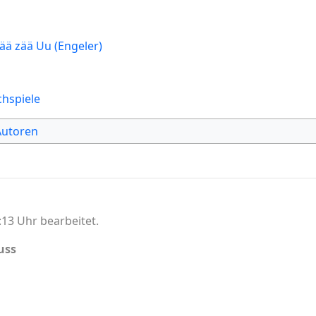
ä zää Uu (Engeler)
chspiele
Autoren
13 Uhr bearbeitet.
uss