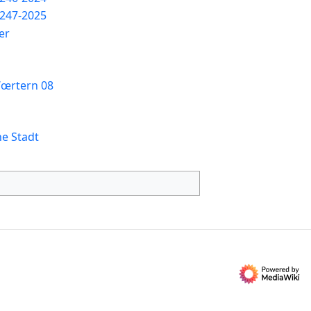
247-2025
er
œrtern 08
ne Stadt