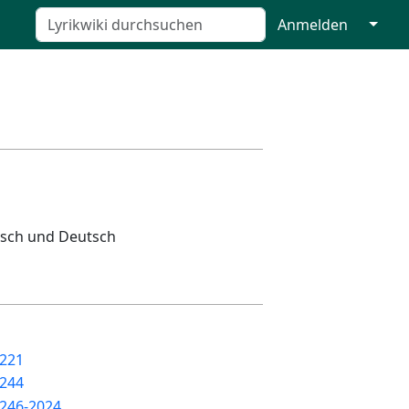
↓
Anmelden
lisch und Deutsch
221
244
246-2024