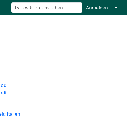
↓
Anmelden
Todi
odi
t: Italien