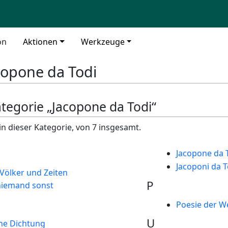
on
Aktionen
Werkzeuge
copone da Todi
ategorie „Jacopone da Todi“
in dieser Kategorie, von 7 insgesamt.
Jacopone da 
Jacoponi da T
 Völker und Zeiten
P
 niemand sonst
Poesie der Wel
U
che Dichtung