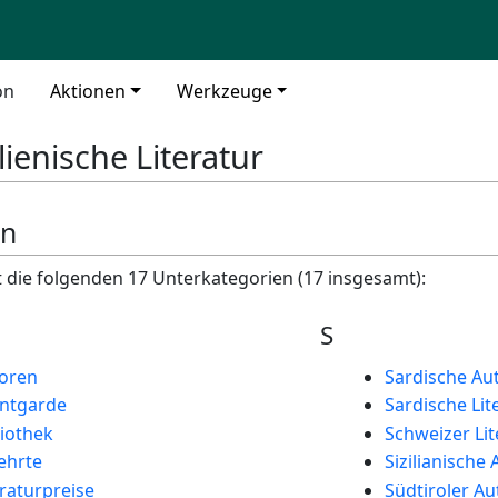
on
Aktionen
Werkzeuge
lienische Literatur
en
t die folgenden 17 Unterkategorien (17 insgesamt):
S
toren
Sardische Au
antgarde
Sardische Lit
liothek
Schweizer Lit
lehrte
Sizilianische
eraturpreise
Südtiroler A