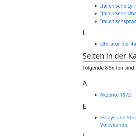
Italienische Lyr
Italienische Üb
Italienischspra
L
Literatur der i
Seiten in der Ka
Folgende 8 Seiten sind 
A
Akzente 1972
E
Essays und Stu
Volkskunde
I