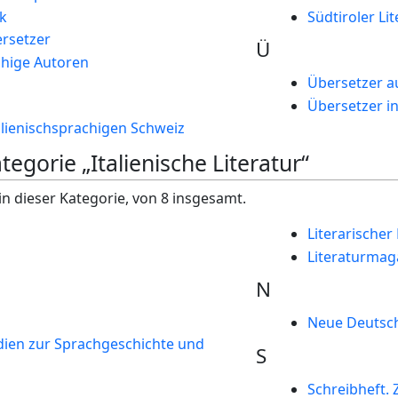
ik
Südtiroler Lit
ersetzer
Ü
chige Autoren
Übersetzer a
Übersetzer in
talienischsprachigen Schweiz
tegorie „Italienische Literatur“
in dieser Kategorie, von 8 insgesamt.
Literarischer
Literaturmag
N
Neue Deutsche
dien zur Sprachgeschichte und
S
Schreibheft. Z