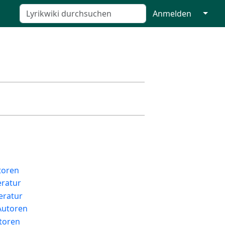
↓
Anmelden
toren
eratur
eratur
 Autoren
utoren