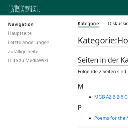
Kategorie
Diskussi
Navigation
Hauptseite
Kategorie
:
Ho
Letzte Änderungen
Zufällige Seite
Seiten in der K
Hilfe zu MediaWiki
Folgende 2 Seiten sind 
M
MGB AZ B 2-6 G
P
Poems for the M