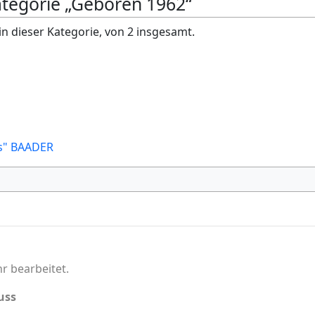
Kategorie „Geboren 1962“
in dieser Kategorie, von 2 insgesamt.
as" BAADER
r bearbeitet.
uss