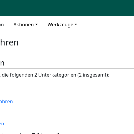
on
Aktionen
Werkzeuge
hren
en
t die folgenden 2 Unterkategorien (2 insgesamt):
Göhren
en