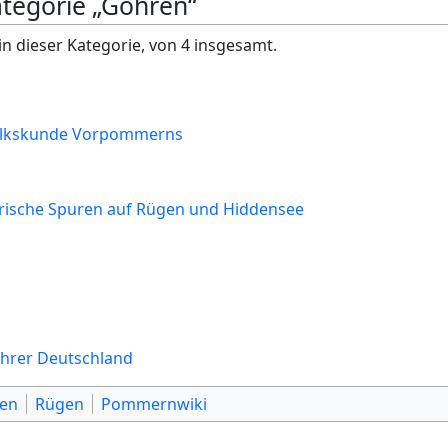
ategorie „Göhren“
in dieser Kategorie, von 4 insgesamt.
Volkskunde Vorpommerns
rische Spuren auf Rügen und Hiddensee
ührer Deutschland
ten
Rügen
Pommernwiki