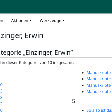
on
Aktionen
Werkzeuge
nzinger, Erwin
ategorie „Einzinger, Erwin“
 in dieser Kategorie, von 10 insgesamt.
Manuskripte 
Manuskripte 
00
Manuskripte 
03
Manuskripte 
08
S
12
20
So also ist da