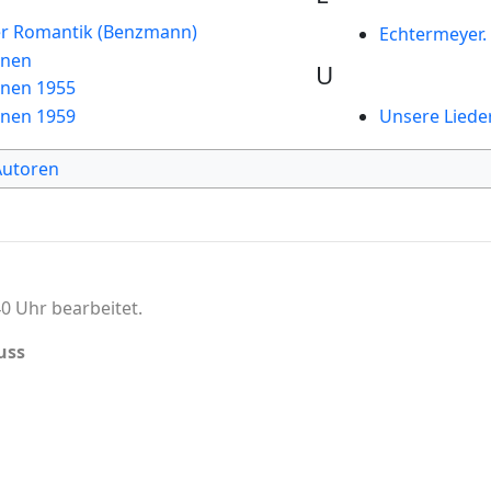
der Romantik (Benzmann)
Echtermeyer.
nnen
U
nnen 1955
nnen 1959
Unsere Lieder
Autoren
0 Uhr bearbeitet.
uss