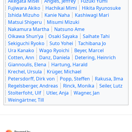
Akegata Misei
Angles, Jeffrey
Fuzuki Yumi
Fujiwara Akiko
Hachikai Mimi
Hikita Ryunosuke
Ishida Mizuho
Kanie Naha
Kashiwagi Mari
Matsui Shigeru
Misumi Mizuki
Nakamura Martha
Natsuno Ame
Oikawa Shun’ya
Osaki Sayaka
Saihate Tahi
Sekiguchi Ryoko
Suto Yohei
Tachibana Jo
Ura Kanako
Wago Ryoichi
Beyer, Marcel
Cotten, Ann
Danz, Daniela
Detering, Heinrich
Giannoulis, Elena
Hartung, Harald
Krechel, Ursula
Krüger, Michael
Petersdorff, Dirk von
Popp, Steffen
Rakusa, Ilma
Regelsberger, Andreas
Rinck, Monika
Seiler, Lutz
Stolterfoht, Ulf
Utler, Anja
Wagner, Jan
Weingärtner, Till