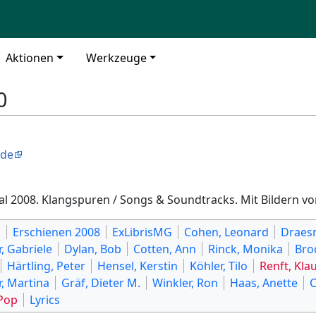
Aktionen
Werkzeuge
0
.de
tal 2008. Klangspuren / Songs & Soundtracks. Mit Bildern v
n
Erschienen 2008
ExLibrisMG
Cohen, Leonard
Draesn
r, Gabriele
Dylan, Bob
Cotten, Ann
Rinck, Monika
Bro
Härtling, Peter
Hensel, Kerstin
Köhler, Tilo
Renft, Kla
r, Martina
Gräf, Dieter M.
Winkler, Ron
Haas, Anette
C
Pop
Lyrics