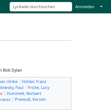
↓
Anmelden
on Bob Dylan
er, Ulrike
Hohler, Franz
dowsky, Paul
Fricke, Lucy
us
Hummelt, Norbert
rauss
Preiwuß, Kerstin