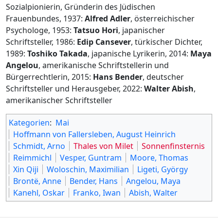
Sozialpionierin, Gründerin des Jüdischen
Frauenbundes, 1937:
Alfred Adler
, österreichischer
Psychologe, 1953:
Tatsuo Hori
, japanischer
Schriftsteller, 1986:
Edip Cansever
, türkischer Dichter,
1989:
Toshiko Takada
, japanische Lyrikerin, 2014:
Maya
Angelou
, amerikanische Schriftstellerin und
Bürgerrechtlerin, 2015:
Hans Bender
, deutscher
Schriftsteller und Herausgeber, 2022:
Walter Abish
,
amerikanischer Schriftsteller
Kategorien
:
Mai
Hoffmann von Fallersleben, August Heinrich
Schmidt, Arno
Thales von Milet
Sonnenfinsternis
Reimmichl
Vesper, Guntram
Moore, Thomas
Xin Qiji
Woloschin, Maximilian
Ligeti, György
Brontë, Anne
Bender, Hans
Angelou, Maya
Kanehl, Oskar
Franko, Iwan
Abish, Walter