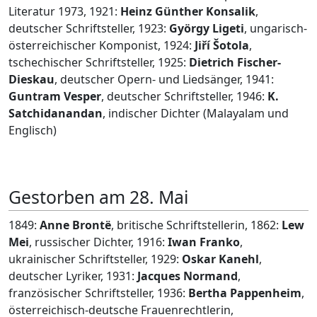
Literatur 1973, 1921:
Heinz Günther Konsalik
,
deutscher Schriftsteller, 1923:
György Ligeti
, ungarisch-
österreichischer Komponist, 1924:
Jiří Šotola
,
tschechischer Schriftsteller, 1925:
Dietrich Fischer-
Dieskau
, deutscher Opern- und Liedsänger, 1941:
Guntram Vesper
, deutscher Schriftsteller, 1946:
K.
Satchidanandan
, indischer Dichter (Malayalam und
Englisch)
Gestorben am 28. Mai
1849:
Anne Brontë
, britische Schriftstellerin, 1862:
Lew
Mei
, russischer Dichter, 1916:
Iwan Franko
,
ukrainischer Schriftsteller, 1929:
Oskar Kanehl
,
deutscher Lyriker, 1931:
Jacques Normand
,
französischer Schriftsteller, 1936:
Bertha Pappenheim
,
österreichisch-deutsche Frauenrechtlerin,