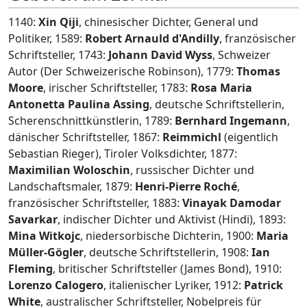
1140:
Xin Qiji
, chinesischer Dichter, General und
Politiker, 1589:
Robert Arnauld d'Andilly
, französischer
Schriftsteller, 1743:
Johann David Wyss
, Schweizer
Autor (Der Schweizerische Robinson), 1779:
Thomas
Moore
, irischer Schriftsteller, 1783:
Rosa Maria
Antonetta Paulina Assing
, deutsche Schriftstellerin,
Scherenschnittkünstlerin, 1789:
Bernhard Ingemann
,
dänischer Schriftsteller, 1867:
Reimmichl
(eigentlich
Sebastian Rieger), Tiroler Volksdichter, 1877:
Maximilian Woloschin
, russischer Dichter und
Landschaftsmaler, 1879:
Henri-Pierre Roché
,
französischer Schriftsteller, 1883:
Vinayak Damodar
Savarkar
, indischer Dichter und Aktivist (Hindi), 1893:
Mina Witkojc
, niedersorbische Dichterin, 1900:
Maria
Müller-Gögler
, deutsche Schriftstellerin, 1908:
Ian
Fleming
, britischer Schriftsteller (James Bond), 1910:
Lorenzo Calogero
, italienischer Lyriker, 1912:
Patrick
White
, australischer Schriftsteller, Nobelpreis für