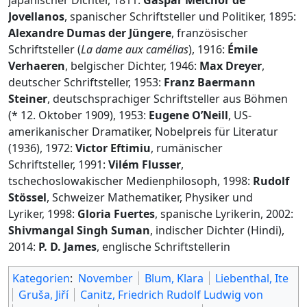
japanischer Dichter, 1811:
Gaspar Melchor de
Jovellanos
, spanischer Schriftsteller und Politiker, 1895:
Alexandre Dumas der Jüngere
, französischer
Schriftsteller (
La dame aux camélias
), 1916:
Émile
Verhaeren
, belgischer Dichter, 1946:
Max Dreyer
,
deutscher Schriftsteller, 1953:
Franz Baermann
Steiner
, deutschsprachiger Schriftsteller aus Böhmen
(* 12. Oktober 1909), 1953:
Eugene O’Neill
, US-
amerikanischer Dramatiker, Nobelpreis für Literatur
(1936), 1972:
Victor Eftimiu
, rumänischer
Schriftsteller, 1991:
Vilém Flusser
,
tschechoslowakischer Medienphilosoph, 1998:
Rudolf
Stössel
, Schweizer Mathematiker, Physiker und
Lyriker, 1998:
Gloria Fuertes
, spanische Lyrikerin, 2002:
Shivmangal Singh Suman
, indischer Dichter (Hindi),
2014:
P. D. James
, englische Schriftstellerin
Kategorien
:
November
Blum, Klara
Liebenthal, Ite
Gruša, Jiří
Canitz, Friedrich Rudolf Ludwig von