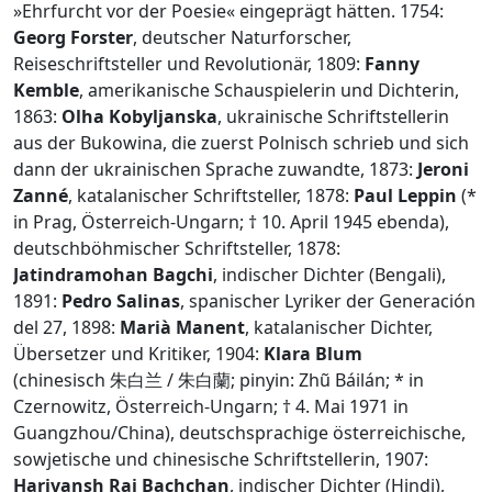
»Ehrfurcht vor der Poesie« eingeprägt hätten. 1754:
Georg Forster
, deutscher Naturforscher,
Reiseschriftsteller und Revolutionär, 1809:
Fanny
Kemble
, amerikanische Schauspielerin und Dichterin,
1863:
Olha Kobyljanska
, ukrainische Schriftstellerin
aus der Bukowina, die zuerst Polnisch schrieb und sich
dann der ukrainischen Sprache zuwandte, 1873:
Jeroni
Zanné
, katalanischer Schriftsteller, 1878:
Paul Leppin
(*
in Prag, Österreich-Ungarn; † 10. April 1945 ebenda),
deutschböhmischer Schriftsteller, 1878:
Jatindramohan Bagchi
, indischer Dichter (Bengali),
1891:
Pedro Salinas
, spanischer Lyriker der Generación
del 27, 1898:
Marià Manent
, katalanischer Dichter,
Übersetzer und Kritiker, 1904:
Klara Blum
(chinesisch 朱白兰 / 朱白蘭; pinyin: Zhũ Báilán; * in
Czernowitz, Österreich-Ungarn; † 4. Mai 1971 in
Guangzhou/China), deutschsprachige österreichische,
sowjetische und chinesische Schriftstellerin, 1907:
Harivansh Rai Bachchan
, indischer Dichter (Hindi),