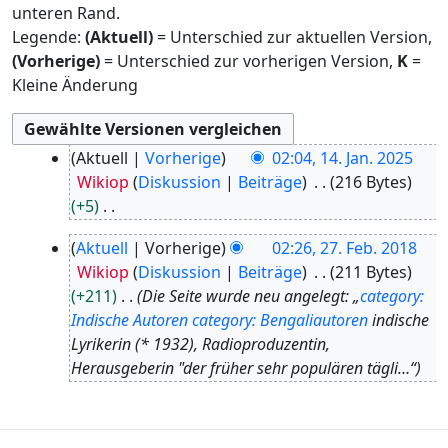
unteren Rand.
Legende:
(Aktuell)
= Unterschied zur aktuellen Version,
(Vorherige)
= Unterschied zur vorherigen Version,
K
=
Kleine Änderung
1
Aktuell
Vorherige
02:04, 14. Jan. 2025
4
Wikiop
Diskussion
Beiträge
216 Bytes
.
+5
J
K
2
a
Aktuell
Vorherige
02:26, 27. Feb. 2018
e
7
n
Wikiop
Diskussion
Beiträge
211 Bytes
i
.
u
+211
Die Seite wurde neu angelegt: „
category:
n
F
a
Indische Autoren
category: Bengaliautoren
indische
e
e
r
Lyrikerin (* 1932), Radioproduzentin,
B
b
2
Herausgeberin "der früher sehr populären tägli…“
e
r
0
a
u
2
r
a
5
b