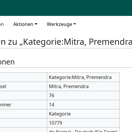
on
Aktionen
Werkzeuge
n zu „Kategorie:Mitra, Premendra
onen
Kategorie:Mitra, Premendra
sel
Mitra, Premendra
76
mmer
14
Kategorie
10779
de-formal - Deutsch (Sie-Form)