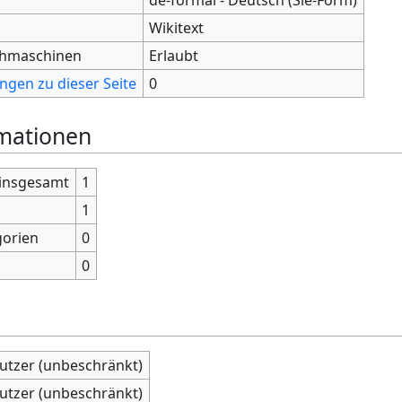
Wikitext
chmaschinen
Erlaubt
ngen zu dieser Seite
0
rmationen
 insgesamt
1
1
gorien
0
0
nutzer (unbeschränkt)
nutzer (unbeschränkt)