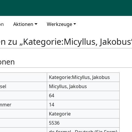
on
Aktionen
Werkzeuge
n zu „Kategorie:Micyllus, Jakobus
onen
Kategorie:Micyllus, Jakobus
sel
Micyllus, Jakobus
64
mmer
14
Kategorie
5536
de-formal - Deutsch (Sie-Form)