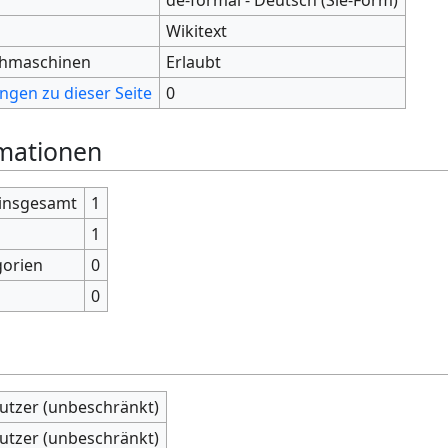
Wikitext
chmaschinen
Erlaubt
ngen zu dieser Seite
0
rmationen
 insgesamt
1
1
gorien
0
0
nutzer (unbeschränkt)
nutzer (unbeschränkt)