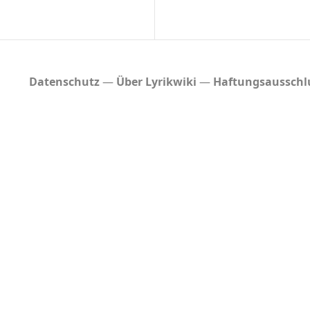
J
u
l
i
2
Datenschutz
Über Lyrikwiki
Haftungsausschl
0
1
5