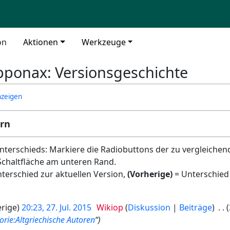
on
Aktionen
Werkzeuge
pponax: Versionsgeschichte
nzeigen
ern
terschieds: Markiere die Radiobuttons der zu vergleichen
Schaltfläche am unteren Rand.
terschied zur aktuellen Version,
(Vorherige)
= Unterschied
rige
20:23, 27. Jul. 2015
Wikiop
Diskussion
Beiträge
orie:Altgriechische Autoren
“