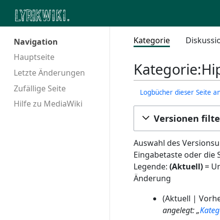
Kategorie
Diskussi
Navigation
Hauptseite
Kategorie:Hi
Letzte Änderungen
Zufällige Seite
Logbücher dieser Seite a
Hilfe zu MediaWiki
Versionen filt
Auswahl des Versionsun
Eingabetaste oder die 
Legende:
(Aktuell)
= Un
Änderung
2
Aktuell
Vorhe
7
angelegt: „
Kateg
.