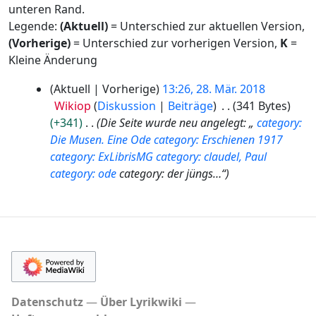
unteren Rand.
Legende:
(Aktuell)
= Unterschied zur aktuellen Version,
(Vorherige)
= Unterschied zur vorherigen Version,
K
=
Kleine Änderung
2
Aktuell
Vorherige
13:26, 28. Mär. 2018
8
Wikiop
Diskussion
Beiträge
341 Bytes
.
+341
Die Seite wurde neu angelegt: „
category:
M
Die Musen. Eine Ode
category: Erschienen 1917
ä
category: ExLibrisMG
category: claudel, Paul
r
category: ode
category: der jüngs…“
z
2
0
1
8
Datenschutz
Über Lyrikwiki