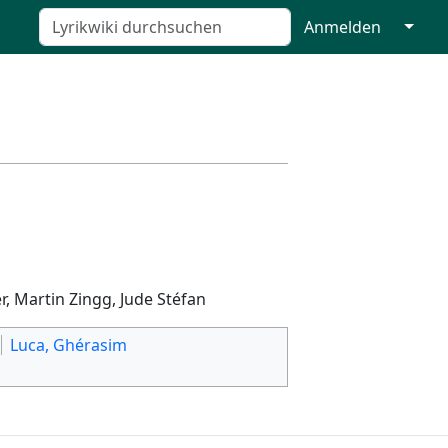
↓
Anmelden
, Martin Zingg, Jude Stéfan
Luca, Ghérasim