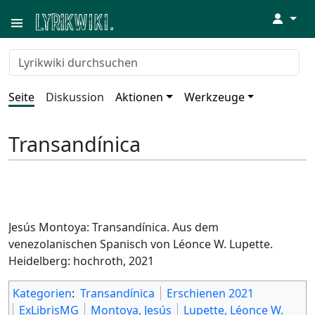
↓
Seite
Diskussion
Aktionen
Werkzeuge
Transandínica
Jesús Montoya: Transandínica. Aus dem
venezolanischen Spanisch von Léonce W. Lupette.
Heidelberg: hochroth, 2021
Kategorien
:
Transandínica
Erschienen 2021
ExLibrisMG
Montoya, Jesús
Lupette, Léonce W.