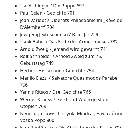
Ilse Aichinger / Die Puppe 697
Paul Celan / Gedichte 701
Jean Varloot / Diderots Philosophie im „Rêve de
D’Alembert“ 704
Jewgenij Jevtuschenko / Babij Jar 729
Isaak Babel / Das Ende des Armenhauses 732
Arnold Zweig / Jemand wird gewarnt 741
Rolf Schneider / Arnold Zweig zum 75.
Geburtstag 749
Herbert Heckmann / Gedichte 754
Manlio Dazzi / Salvatore Quasimodos Parabel
756
Yannis Ritsos / Drei Gedichte 766
Werner Krauss / Geist und Widergeist der
Utopien 769
Neue jugoslawische Lyrik: Miodrag Pavlović und
Vasko Popa 800
Jean-Paul Sartre / Die Abrüstung der Kultur 805