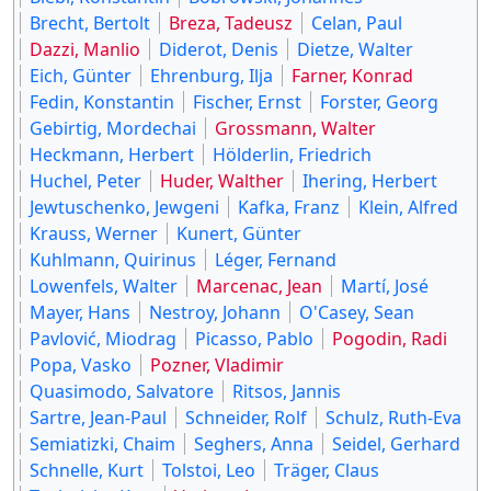
Brecht, Bertolt
Breza, Tadeusz
Celan, Paul
Dazzi, Manlio
Diderot, Denis
Dietze, Walter
Eich, Günter
Ehrenburg, Ilja
Farner, Konrad
Fedin, Konstantin
Fischer, Ernst
Forster, Georg
Gebirtig, Mordechai
Grossmann, Walter
Heckmann, Herbert
Hölderlin, Friedrich
Huchel, Peter
Huder, Walther
Ihering, Herbert
Jewtuschenko, Jewgeni
Kafka, Franz
Klein, Alfred
Krauss, Werner
Kunert, Günter
Kuhlmann, Quirinus
Léger, Fernand
Lowenfels, Walter
Marcenac, Jean
Martí, José
Mayer, Hans
Nestroy, Johann
O'Casey, Sean
Pavlović, Miodrag
Picasso, Pablo
Pogodin, Radi
Popa, Vasko
Pozner, Vladimir
Quasimodo, Salvatore
Ritsos, Jannis
Sartre, Jean-Paul
Schneider, Rolf
Schulz, Ruth-Eva
Semiatizki, Chaim
Seghers, Anna
Seidel, Gerhard
Schnelle, Kurt
Tolstoi, Leo
Träger, Claus