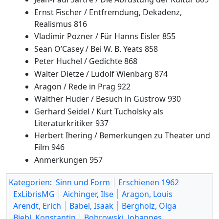
Ernst Fischer / Entfremdung, Dekadenz,
Realismus 816
Vladimir Pozner / Für Hanns Eisler 855
Sean O’Casey / Bei W. B. Yeats 858
Peter Huchel / Gedichte 868
Walter Dietze / Ludolf Wienbarg 874
Aragon / Rede in Prag 922
Walther Huder / Besuch in Güstrow 930
Gerhard Seidel / Kurt Tucholsky als
Literaturkritiker 937
Herbert Ihering / Bemerkungen zu Theater und
Film 946
Anmerkungen 957
Kategorien
:
Sinn und Form
Erschienen 1962
ExLibrisMG
Aichinger, Ilse
Aragon, Louis
Arendt, Erich
Babel, Isaak
Bergholz, Olga
Biebl, Konstantin
Bobrowski, Johannes