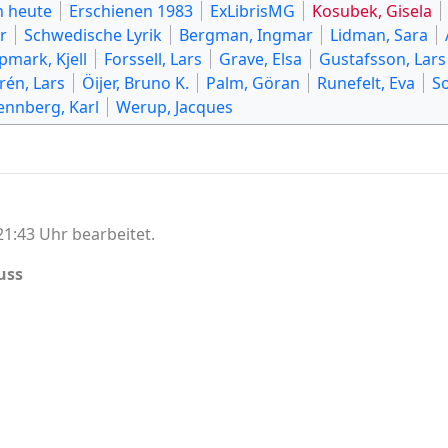
 heute
Erschienen 1983
ExLibrisMG
Kosubek, Gisela
r
Schwedische Lyrik
Bergman, Ingmar
Lidman, Sara
pmark, Kjell
Forssell, Lars
Grave, Elsa
Gustafsson, Lars
rén, Lars
Öijer, Bruno K.
Palm, Göran
Runefelt, Eva
S
ennberg, Karl
Werup, Jacques
1:43 Uhr bearbeitet.
uss