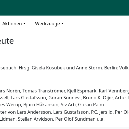
Aktionen
Werkzeuge
ute
sebuch. Hrsg. Gisela Kosubek und Anne Storm. Berlin: Volk
rs Norén, Tomas Tranströmer, Kjell Espmark, Karl Vennberg,
ssell, Lars Gustafsson, Göran Sonnevi, Bruno K. Öijer, Artur
es Werup, Björn Håkanson, Siv Arb, Göran Palm
er von Lars Andersson, Lars Gustafsson, P.C. Jersild, Per O
idman, Stellan Arvidson, Per Olof Sundman u.a.