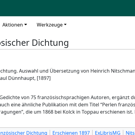
Aktionen
Werkzeuge
ösischer Dichtung
Dichtung. Auswahl und Übersetzung von Heinrich Nitschman
Paul Dünnhaupt, [1897]
t Gedichte von 75 französischsprachigen Autoren, ergänzt
auch eine ähnliche Publikation mit dem Titel “Perlen franz
ragungen”, die um 1868 bei Kolck in Toppau erschienen is
anzösischer Dichtung
Erschienen 1897
ExLibrisMG
Nit