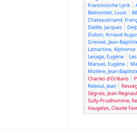
Französische Lyrik
Belmontet, Louis
Bé
Chateaubriand, Fran
Delille, Jacques
Delp
Dubos, Arnaud Augu
Gresset, Jean-Baptist
Lamartine, Alphonse
Lesage, Eugène
Les
Manuel, Eugène
Ma
Molière, Jean-Baptist
Charles d’Orléans
P
Reboul, Jean
Resség
Ségrais, Jean Regnaul
Sully-Prudhomme, R
Vaugelas, Claude Fav