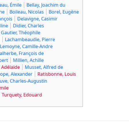
eau, Émile
Bellay, Joachim du
ne
Boileau, Nicolas
Borel, Eugène
ançois
Delavigne, Casimir
line
Didier, Charles
Gautier, Théophile
Lachambeaudie, Pierre
Lemoyne, Camille-Andre
lherbe, François de
bert
Millien, Achille
 Adélaide
Musset, Alfred de
ope, Alexander
Ratisbonne, Louis
uve, Charles-Augustin
mile
Turquety, Edouard