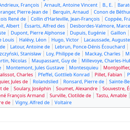
Andrieux, François
Arnault, Antoine Vincent
B., E.
Barat
ranger, Pierre-Jean de
Berquin, Arnaud
Conon de Béthu
çois René de
Collin d’Harleville, Jean-François
Coppée, Fr
it, Albert
Éssarts, Alfred des
Desbordes-Valmore, Marce
ste
Dupont, Pierre Alphonse
Dupuis, Eugénie
Gaillon
e Louis
Halévy, Léon
Hugo, Victor
Lacaussade, Auguste
 de
Latour, Antoine de
Lebrun, Ponce-Dénis Écouchard
zczyński, Stanisław
Loy, Philippe de
Mackay, Charles
Ma
rtin, Nicolas
Maupassant, Guy de
Millevoye, Charles-Hu
e
Montemont, Jules Gustave
Montesquieu
Montgolfier,
alissot, Charles
Pfeffel, Gottlieb Konrad
Pillet, Fabian
P
uier, Jules de
Rolandslied
Ronsard, Pierre de
Sainte-Be
t de
Soulary, Joséphin
Soumet, Alexandre
Souvestre, É
ené François Armand
Surville, Clotilde de
Tastu, Amable
re de
Vigny, Alfred de
Voltaire