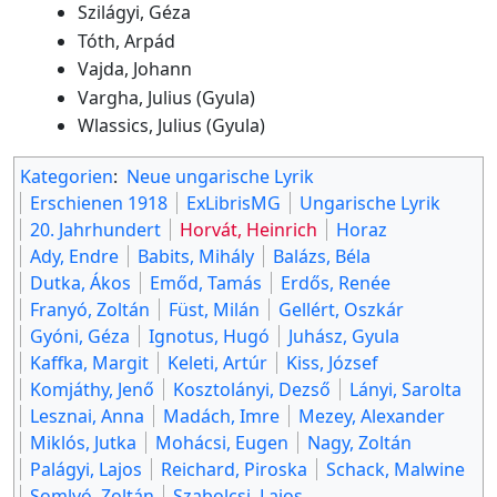
Szilágyi, Géza
Tóth, Arpád
Vajda, Johann
Vargha, Julius (Gyula)
Wlassics, Julius (Gyula)
Kategorien
:
Neue ungarische Lyrik
Erschienen 1918
ExLibrisMG
Ungarische Lyrik
20. Jahrhundert
Horvát, Heinrich
Horaz
Ady, Endre
Babits, Mihály
Balázs, Béla
Dutka, Ákos
Emőd, Tamás
Erdős, Renée
Franyó, Zoltán
Füst, Milán
Gellért, Oszkár
Gyóni, Géza
Ignotus, Hugó
Juhász, Gyula
Kaffka, Margit
Keleti, Artúr
Kiss, József
Komjáthy, Jenő
Kosztolányi, Dezső
Lányi, Sarolta
Lesznai, Anna
Madách, Imre
Mezey, Alexander
Miklós, Jutka
Mohácsi, Eugen
Nagy, Zoltán
Palágyi, Lajos
Reichard, Piroska
Schack, Malwine
Somlyó, Zoltán
Szabolcsi, Lajos