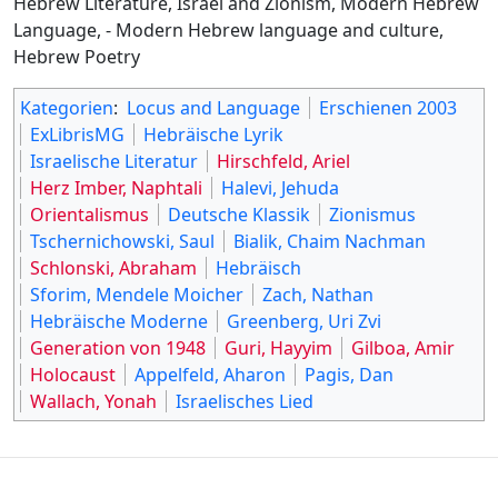
Hebrew Literature, Israel and Zionism, Modern Hebrew
Language, - Modern Hebrew language and culture,
Hebrew Poetry
Kategorien
:
Locus and Language
Erschienen 2003
ExLibrisMG
Hebräische Lyrik
Israelische Literatur
Hirschfeld, Ariel
Herz Imber, Naphtali
Halevi, Jehuda
Orientalismus
Deutsche Klassik
Zionismus
Tschernichowski, Saul
Bialik, Chaim Nachman
Schlonski, Abraham
Hebräisch
Sforim, Mendele Moicher
Zach, Nathan
Hebräische Moderne
Greenberg, Uri Zvi
Generation von 1948
Guri, Hayyim
Gilboa, Amir
Holocaust
Appelfeld, Aharon
Pagis, Dan
Wallach, Yonah
Israelisches Lied