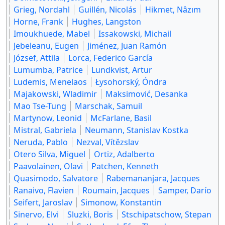
Grieg, Nordahl
Guillén, Nicolás
Hikmet, Nâzım
Horne, Frank
Hughes, Langston
Imoukhuede, Mabel
Issakowski, Michail
Jebeleanu, Eugen
Jiménez, Juan Ramón
József, Attila
Lorca, Federico García
Lumumba, Patrice
Lundkvist, Artur
Ludemis, Menelaos
Łysohorský, Óndra
Majakowski, Wladimir
Maksimović, Desanka
Mao Tse-Tung
Marschak, Samuil
Martynow, Leonid
McFarlane, Basil
Mistral, Gabriela
Neumann, Stanislav Kostka
Neruda, Pablo
Nezval, Vítězslav
Otero Silva, Miguel
Ortiz, Adalberto
Paavolainen, Olavi
Patchen, Kenneth
Quasimodo, Salvatore
Rabemananjara, Jacques
Ranaivo, Flavien
Roumain, Jacques
Samper, Darío
Seifert, Jaroslav
Simonow, Konstantin
Sinervo, Elvi
Sluzki, Boris
Stschipatschow, Stepan