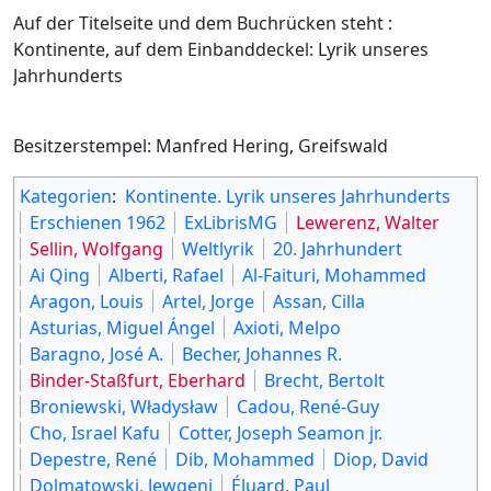
Auf der Titelseite und dem Buchrücken steht :
Kontinente, auf dem Einbanddeckel: Lyrik unseres
Jahrhunderts
Besitzerstempel: Manfred Hering, Greifswald
Kategorien
:
Kontinente. Lyrik unseres Jahrhunderts
Erschienen 1962
ExLibrisMG
Lewerenz, Walter
Sellin, Wolfgang
Weltlyrik
20. Jahrhundert
Ai Qing
Alberti, Rafael
Al-Faituri, Mohammed
Aragon, Louis
Artel, Jorge
Assan, Cilla
Asturias, Miguel Ángel
Axioti, Melpo
Baragno, José A.
Becher, Johannes R.
Binder-Staßfurt, Eberhard
Brecht, Bertolt
Broniewski, Władysław
Cadou, René-Guy
Cho, Israel Kafu
Cotter, Joseph Seamon jr.
Depestre, René
Dib, Mohammed
Diop, David
Dolmatowski, Jewgeni
Éluard, Paul