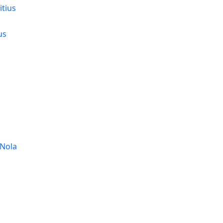
tius
us
 Nola