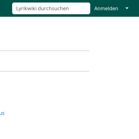
↓
Anmelden
us