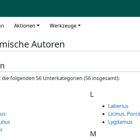
on
Aktionen
Werkzeuge
mische Autoren
en
t die folgenden 56 Unterkategorien (56 insgesamt):
L
Laberius
ius
Licinus, Porci
ulius
Lygdamus
er
M