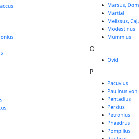
Marsus, Domi
laccus
Martial
Melissus, Caj
Modestinus
ponius
Mummius
s
O
us
Ovid
P
Pacuvius
Paulinus von
Pentadius
us
Persius
cus
Petronius
Phaedrus
Pompilius
Ponticus