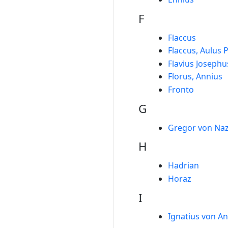
F
Flaccus
Flaccus, Aulus 
Flavius Josephu
Florus, Annius
Fronto
G
Gregor von Naz
H
Hadrian
Horaz
I
Ignatius von An