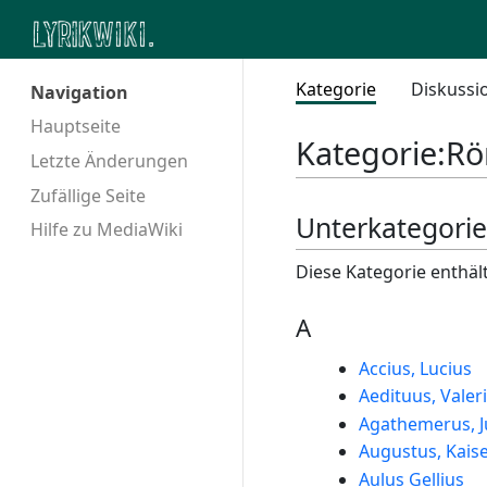
Kategorie
Diskussi
Navigation
Hauptseite
Kategorie
:
Rö
Letzte Änderungen
Zufällige Seite
Unterkategori
Hilfe zu MediaWiki
Diese Kategorie enthäl
A
Accius, Lucius
Aedituus, Valer
Agathemerus, J
Augustus, Kais
Aulus Gellius