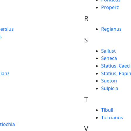
Properz
R
Persius
Regianus
s
S
Sallust
Seneca
Statius, Caeci
ianz
Statius, Papi
Sueton
Sulpicia
T
Tibull
Tuccianus
tiochia
V