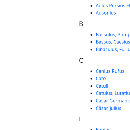
Aulus Persius F
Ausonius
B
Bassulus, Pom
Bassus, Caesiu
Bibaculus, Furi
C
Canius Rufus
Cato
Catull
Catulus, Lutati
Cäsar Germani
Cäsar, Julius
E
Ennius