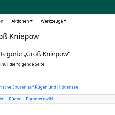
on
Aktionen
Werkzeuge
oß Kniepow
Kategorie „Groß Kniepow“
 nur die folgende Seite.
rische Spuren auf Rügen und Hiddensee
ten
Rügen
Pommernwiki